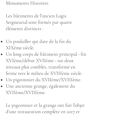
Monuments Histoires.
Les bâtiments de l’ancien Logis
Seigneurial sont formés par quatre
éléments distincts :
Un poulailler qui date de la fin du
XIXème siècle
.
Un long corps de bâtiment principal - fin
XVIème/début XVIIème - sur deux
niveaux plus combles, transformé en
ferme vers le milieu de XVIIIème siècle.
Un pigeonnier du XVIIème/XVIIIème.
Une ancienne grange, également du
XVIIème/XVIIIème.
Le pigeonnier et la grange ont fait l’objet
d’une restauration complète en 2017 et
2018.
La cour des communs comprenant le